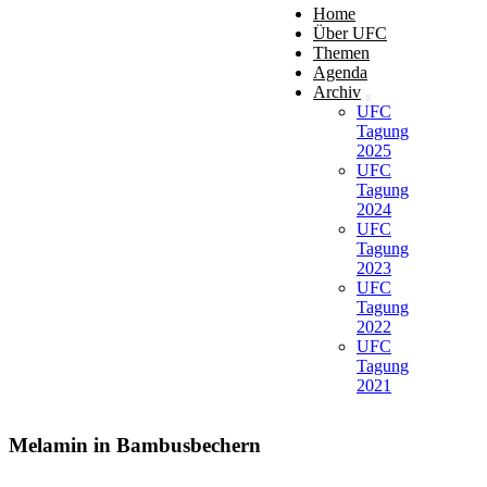
Home
Über UFC
Themen
Agenda
Archiv
UFC
Tagung
2025
UFC
Tagung
2024
UFC
Tagung
2023
UFC
Tagung
2022
UFC
Tagung
2021
Melamin in Bambusbechern