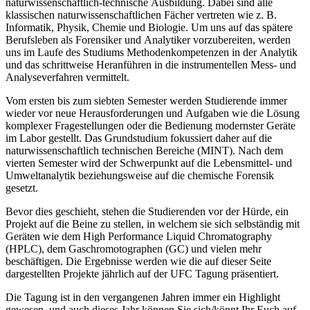
naturwissenschaftlich-technische Ausbildung. Dabei sind alle
klassischen naturwissenschaftlichen Fächer vertreten wie z. B.
Informatik, Physik, Chemie und Biologie. Um uns auf das spätere
Berufsleben als Forensiker und Analytiker vorzubereiten, werden
uns im Laufe des Studiums Methodenkompetenzen in der Analytik
und das schrittweise Heranführen in die instrumentellen Mess- und
Analyseverfahren vermittelt.
Vom ersten bis zum siebten Semester werden Studierende immer
wieder vor neue Herausforderungen und Aufgaben wie die Lösung
komplexer Fragestellungen oder die Bedienung modernster Geräte
im Labor gestellt. Das Grundstudium fokussiert daher auf die
naturwissenschaftlich technischen Bereiche (MINT). Nach dem
vierten Semester wird der Schwerpunkt auf die Lebensmittel- und
Umweltanalytik beziehungsweise auf die chemische Forensik
gesetzt.
Bevor dies geschieht, stehen die Studierenden vor der Hürde, ein
Projekt auf die Beine zu stellen, in welchem sie sich selbständig mit
Geräten wie dem High Performance Liquid Chromatography
(HPLC), dem Gaschromotographen (GC) und vielen mehr
beschäftigen. Die Ergebnisse werden wie die auf dieser Seite
dargestellten Projekte jährlich auf der UFC Tagung präsentiert.
Die Tagung ist in den vergangenen Jahren immer ein Highlight
gewesen, und auch dieses Jahr können Sie sich/könnt Ihr Euch auf