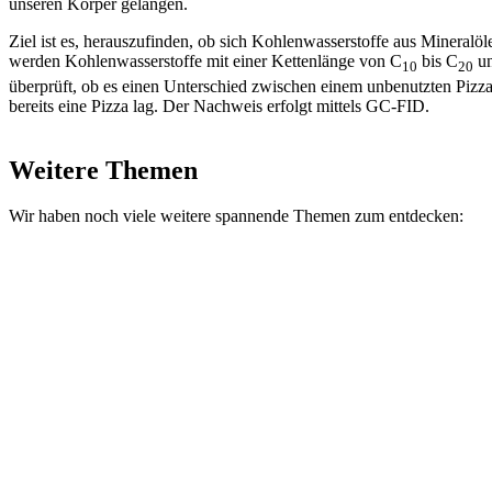
unseren Körper gelangen.
Ziel ist es, herauszufinden, ob sich Kohlenwasserstoffe aus Mineralöl
werden Kohlenwasserstoffe mit einer Kettenlänge von C
bis C
un
10
20
überprüft, ob es einen Unterschied zwischen einem unbenutzten Pizz
bereits eine Pizza lag. Der Nachweis erfolgt mittels GC-FID.
Weitere Themen
Wir haben noch viele weitere spannende Themen zum entdecken: