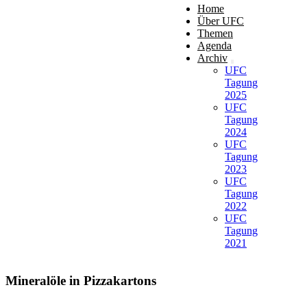
Home
Über UFC
Themen
Agenda
Archiv
UFC
Tagung
2025
UFC
Tagung
2024
UFC
Tagung
2023
UFC
Tagung
2022
UFC
Tagung
2021
Mineralöle in Pizzakartons